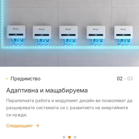
Предимство
Предимство
Предимство
01
02
03
- 03
- 03
- 03
Безопасност и съответствие
Адаптивна и мащабируема
Удобен мониторинг
Вградените защитни функции (SPD, AFCI, бързо
Паралелната работа и модулният дизайн ви позволяват да
Данните в реално време чрез SolaXCloud (Wi-Fi, LAN, 4G)
изключване) отговарят и надвишават индустриалните
разширявате системата си с развитието на енергийните
ви позволяват да проследявате производителността и да
стандарти.
си нужди.
регулирате настройките от всяко място.
Следващият
Следващият
Следващият