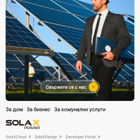
Свържете се с нас
За дом
За бизнес
За комунални услуги
SolaXCloud
SolaXDesign
Developer Portal