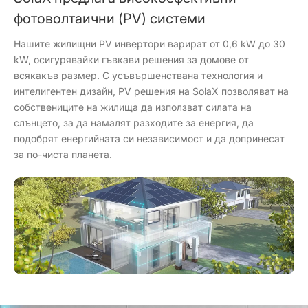
фотоволтаични (PV) системи
Нашите жилищни PV инвертори варират от 0,6 kW до 30
kW, осигурявайки гъвкави решения за домове от
всякакъв размер. С усъвършенствана технология и
интелигентен дизайн, PV решения на SolaX позволяват на
собствениците на жилища да използват силата на
слънцето, за да намалят разходите за енергия, да
подобрят енергийната си независимост и да допринесат
за по-чиста планета.