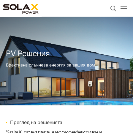
PV Решения
Ефективна слънчева енергия за вашия дом
Преглед на решенията
SolaX предлага високоефективни