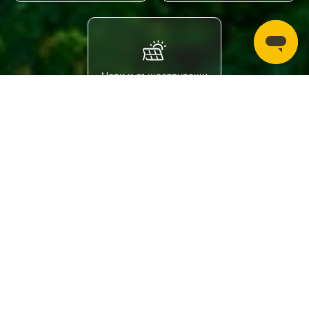
Нови и съществуващи
PV електроцентрали