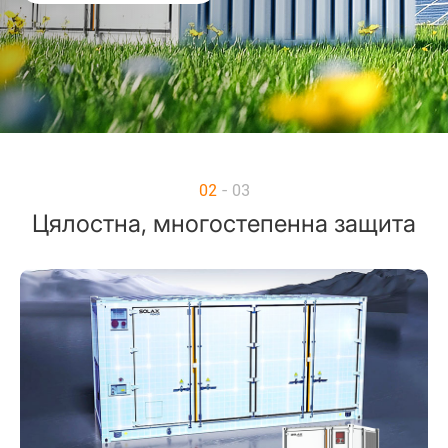
03
- 03
По-ниска Изравнени Разходи за
Енергия (LCOE)