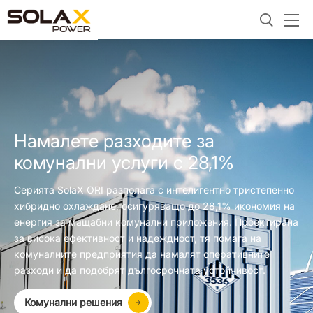
Намалете разходите за
комунални услуги с 28,1%
Серията SolaX ORI разполага с интелигентно тристепенно
хибридно охлаждане, осигуряващо до 28,1% икономия на
енергия за мащабни комунални приложения. Проектирана
за висока ефективност и надеждност, тя помага на
комуналните предприятия да намалят оперативните
разходи и да подобрят дългосрочната устойчивост.
Комунални решения