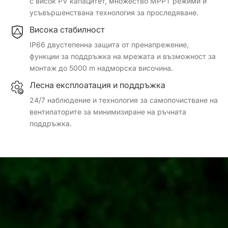
с висок PV капацитет, множество MPPT режими и
усъвършенствана технология за проследяване.
Висока стабилност
IP66 двустепенна защита от пренапрежение,
функции за поддръжка на мрежата и възможност за
монтаж до 5000 m надморска височина.
Лесна експлоатация и поддръжка
24/7 наблюдение и технология за самопочистване на
вентилаторите за минимизиране на ръчната
поддръжка.