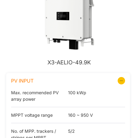
X3-AELIO-49.9K
PV INPUT
Max. recommended PV
100 kWp
array power
MPPT voltage range
160 ~ 950 V
No. of MPP. trackers /
5/2
strings per MPPT