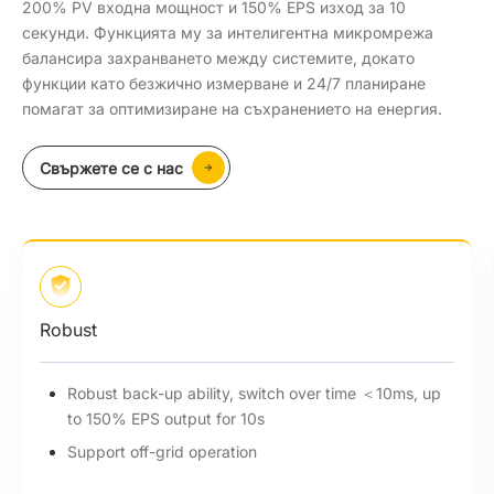
200% PV входна мощност и 150% EPS изход за 10
секунди. Функцията му за интелигентна микромрежа
балансира захранването между системите, докато
функции като безжично измерване и 24/7 планиране
помагат за оптимизиране на съхранението на енергия.
Свържете се с нас
Robust
Robust back-up ability, switch over time ＜10ms, up
to 150% EPS output for 10s
Support off-grid operation