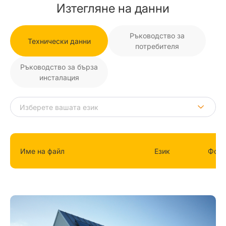
Изтегляне на данни
Ръководство за
Технически данни
потребителя
Ръководство за бърза
инсталация
Име на файл
Език
Фор