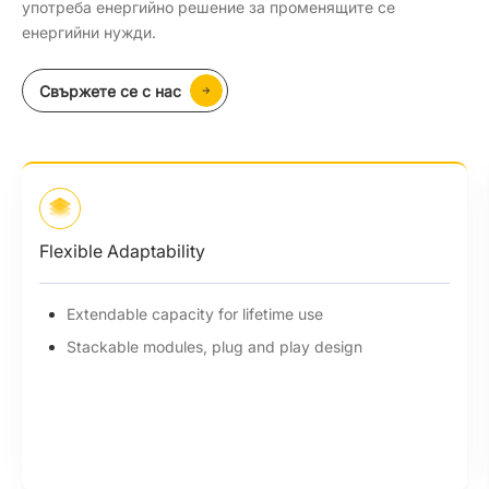
употреба енергийно решение за променящите се
енергийни нужди.
Свържете се с нас
High Performance
7.3-47.9 kWh wide capacity range
Max. 50A charging/discharging current
Cycle life > 6000 times