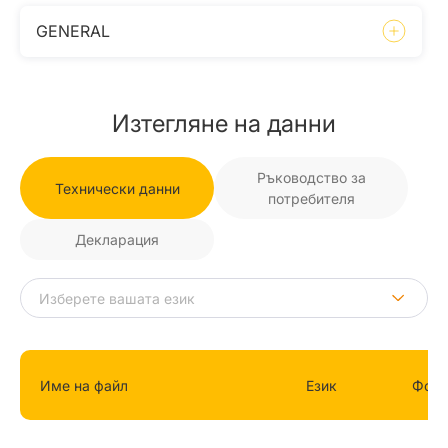
GENERAL
Изтегляне на данни
Ръководство за
Технически данни
потребителя
Декларация
Име на файл
Език
Фор