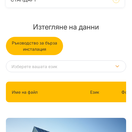
Изтегляне на данни
Ръководство за бърза
инсталация
Име на файл
Език
Фор