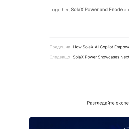
Together,
SolaX Power and Enode
are
Предишна
How SolaX AI Copilot Empower
Следващо
SolaX Power Showcases Next-
Разгледайте експе