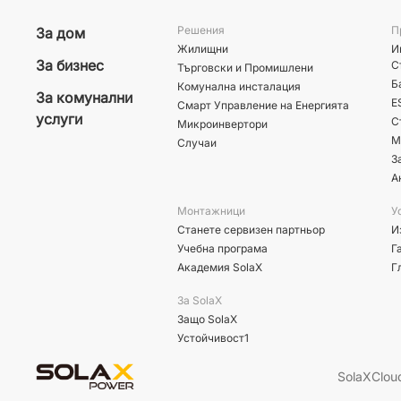
Решения
П
За дом
Жилищни
И
За бизнес
С
Търговски и Промишлени
Б
Комунална инсталация
За комунални
E
Смарт Управление на Енергията
услуги
С
Микроинвертори
М
Случаи
З
А
Монтажници
У
Станете сервизен партньор
И
Учебна програма
Г
Академия SolaX
Г
За SolaX
Защо SolaX
Устойчивост1
SolaXClou