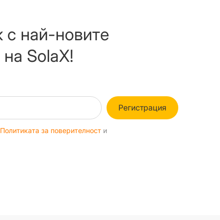
к с най-новите
 на SolaX!
Регистрация
с
Политиката за поверителност
и