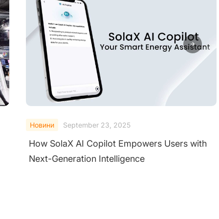
Новини
September 23, 2025
SolaX Power and Enode Partner to Deliver
Smarter Solar Energy Solutions