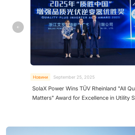
Новини
September 24, 2025
Quality
SolaX Shines at Solar & Storage Live UK
y String
2025