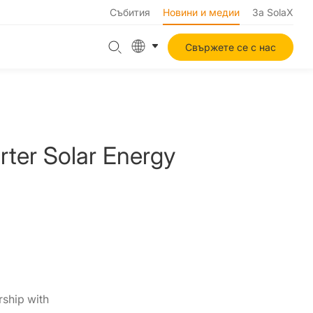
Събития
Новини и медии
За SolaX
Свържете се с нас
rter Solar Energy
rship with