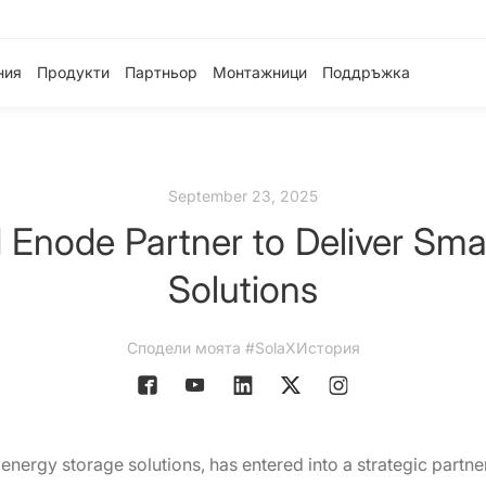
ния
Продукти
Партньор
Монтажници
Поддръжка
September 23, 2025
Enode Partner to Deliver Sma
Solutions
Сподели моята #SolaXИстория
r energy storage solutions, has entered into a strategic partne