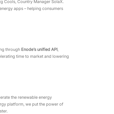
wig Cools, Country Manager SolaX.
t energy apps – helping consumers
ting through
Enode’s unified API
,
elerating time to market and lowering
elerate the renewable energy
ergy platform, we put the power of
ter.