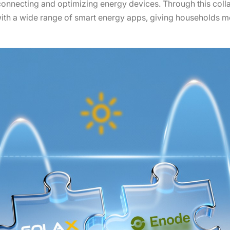
 connecting and optimizing energy devices. Through this coll
ith a wide range of smart energy apps, giving households mor