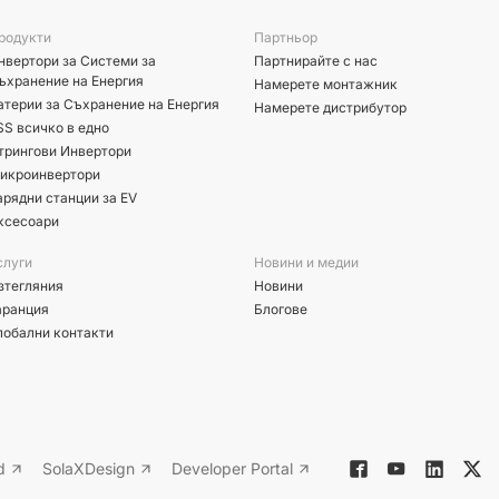
родукти
Партньор
нвертори за Системи за
Партнирайте с нас
ъхранение на Енергия
Намерете монтажник
атерии за Съхранение на Енергия
Намерете дистрибутор
SS всичко в едно
трингови Инвертори
икроинвертори
арядни станции за EV
ксесоари
слуги
Новини и медии
зтегляния
Новини
аранция
Блогове
лобални контакти
d
SolaXDesign
Developer Portal