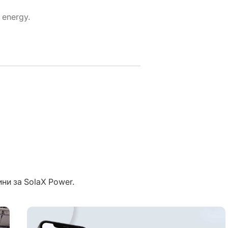
r energy.
ни за SolaX Power.