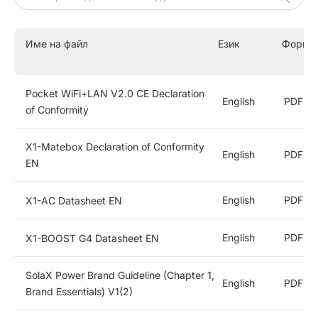
X1-VAST
X1-HYB LV
Име на файл
Език
Форма
X1-Hybrid G4
Pocket WiFi+LAN V2.0 CE Declaration
Търговски и промишлени инвертори за съхранение на
English
PDF
of Conformity
енергия
Батерии за Съхранение на Енергия
X1-Matebox Declaration of Conformity
English
PDF
EN
Система за съхранение на енергия
English
PDF
X1-AC Datasheet EN
Стрингови Инвертори
English
PDF
X1-BOOST G4 Datasheet EN
Зарядни станции за EV
SolaX Power Brand Guideline (Chapter 1,
English
PDF
Brand Essentials) V1(2)
Аксесоари